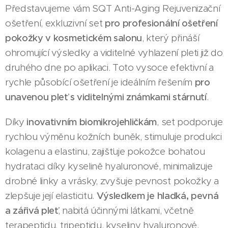
Představujeme vám SQT Anti-Aging Rejuvenizační
ošetření, exkluzivní set
pro profesionální ošetření
pokožky v kosmetickém salonu
, který přináší
ohromující výsledky a viditelné vyhlazení pleti již do
druhého dne po aplikaci. Toto vysoce efektivní a
rychle působící ošetření je ideálním řešením
pro
unavenou pleť s viditelnými známkami stárnutí
.
Díky
inovativním biomikrojehličkám
, set podporuje
rychlou výměnu kožních buněk, stimuluje produkci
kolagenu a elastinu, zajišťuje pokožce bohatou
hydrataci díky kyselině hyaluronové, minimalizuje
drobné linky a vrásky, zvyšuje pevnost pokožky a
zlepšuje její elasticitu.
Výsledkem je hladká, pevná
a zářivá pleť
, nabitá účinnými látkami, včetně
terapeptidu, tripeptidu, kyseliny hyaluronové,