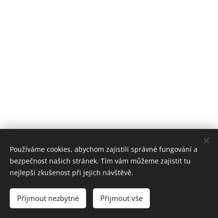
Používáme cookies, abychom zajistili správné fungování a
bezpečnost našich stránek. Tím vám můžeme zajistit tu
nejlepší zkušenost při jejich návštěvě.
© 2024 iMi STUDIO, Hotel Atom, Velkomeziříčská 45, 674 01 Třebíč
Přijmout nezbytné
Přijmout vše
Designed OK Design
Cookies