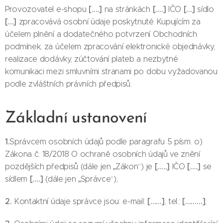
[….]
[….]
[…]
Provozovatel e-shopu
na stránkách
IČO
sídlo
[…]
zpracovává osobní údaje poskytnuté Kupujícím za
účelem plnění a dodatečného potvrzení Obchodních
podmínek, za účelem zpracování elektronické objednávky,
realizace dodávky, zúčtování plateb a nezbytné
komunikaci mezi smluvními stranami po dobu vyžadovanou
podle zvláštních právních předpisů.
Základní ustanovení
1.
Správcem osobních údajů podle paragrafu 5 písm. o)
Zákona č. 18/2018 O ochraně osobních údajů ve znění
[…..]
[….]
pozdějších předpisů (dále jen „Zákon“) je
IČO
se
[….]
sídlem
(dále jen „Správce“);
2.
[……]
[………]
Kontaktní údaje správce jsou: e-mail:
, tel.:
;