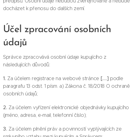
předpisů. Osobní údaje nebudou zveřejňované a nebude
docházet k přenosu do dalších zemí.
Účel zpracování osobních
údajů
Správce zpracovává osobní údaje kupujícího z
následujících důvodů:
1.
[….]
Za účelem registrace na webové stránce
podle
paragrafu 13 odst. 1 písm. a) Zákona č. 18/2018 O ochraně
osobních údajů;
2.
Za účelem vyřízení elektronické objednávky kupujícího
(jméno, adresa, e-mail, telefonní číslo);
3.
Za účelem plnění práv a povinností vyplývajících ze
smluvního vztahu mezi kupujícím a Správcem;